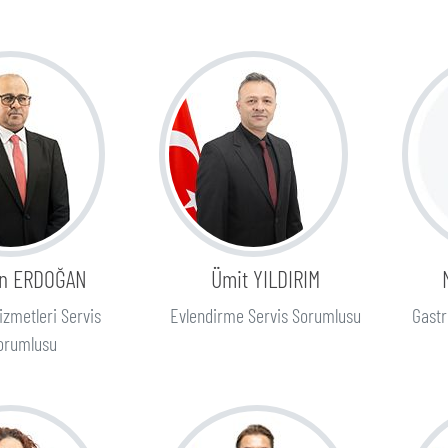
n ERDOĞAN
Ümit YILDIRIM
Hizmetleri Servis
Evlendirme Servis Sorumlusu
Gastr
orumlusu