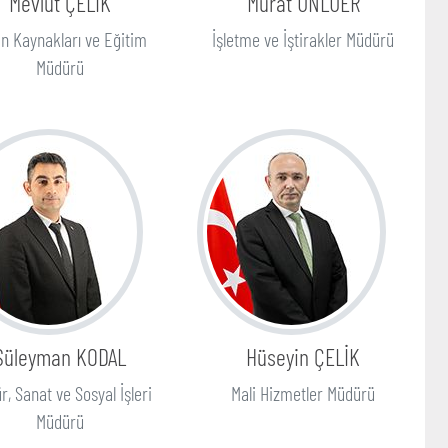
Mevlüt ÇELİK
Murat ÜNLÜER
an Kaynakları ve Eğitim
İşletme ve İştirakler Müdürü
Müdürü
Süleyman KODAL
Hüseyin ÇELİK
r, Sanat ve Sosyal İşleri
Mali Hizmetler Müdürü
Müdürü