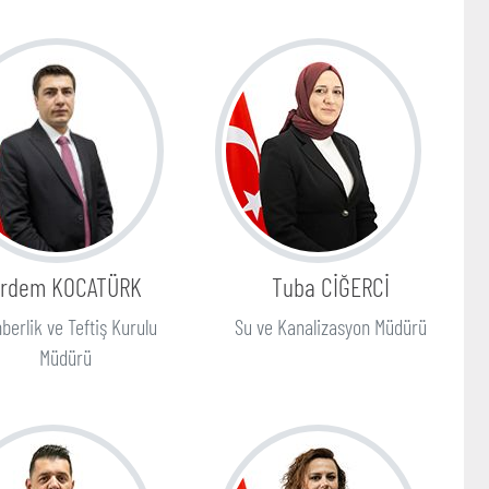
Erdem KOCATÜRK
Tuba CİĞERCİ
berlik ve Teftiş Kurulu
Su ve Kanalizasyon Müdürü
Müdürü