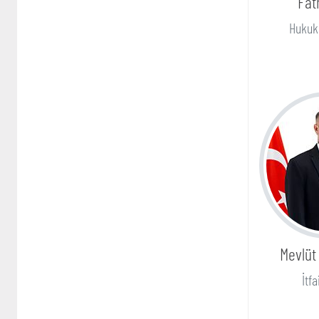
Fat
Hukuk 
Mevlüt
İtf