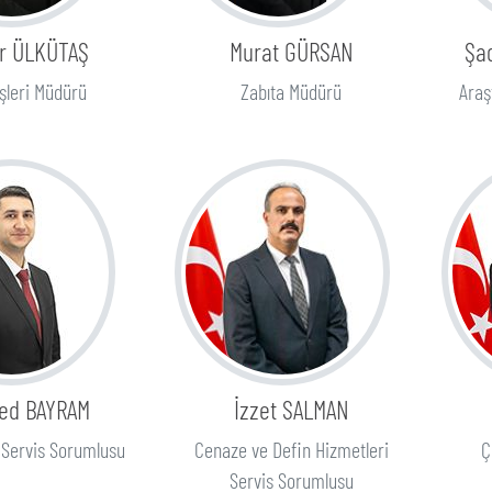
r ÜLKÜTAŞ
Murat GÜRSAN
Şa
İşleri Müdürü
Zabıta Müdürü
Araş
ed BAYRAM
İzzet SALMAN
m Servis Sorumlusu
Cenaze ve Defin Hizmetleri
Ç
Servis Sorumlusu