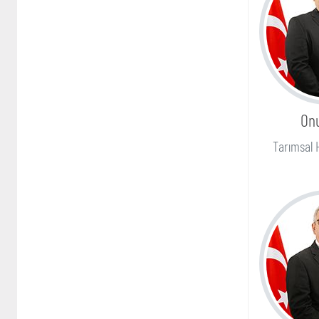
On
Tarımsal 