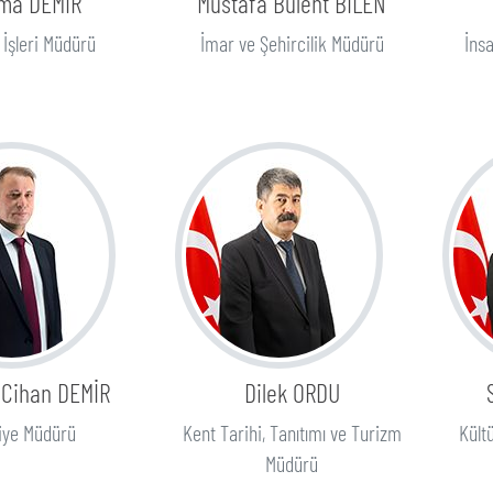
ma DEMİR
Mustafa Bülent BİLEN
İşleri Müdürü
İmar ve Şehircilik Müdürü
İns
 Cihan DEMİR
Dilek ORDU
aiye Müdürü
Kent Tarihi, Tanıtımı ve Turizm
Kültü
Müdürü