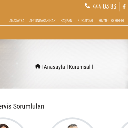
444 03 83
ANASAYFA
AFYONKARAHİSAR
BAŞKAN
KURUMSAL
HİZMET REHBERİ
l
Anasayfa l
Kurumsal l
rvis Sorumluları