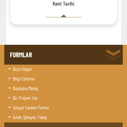
Kent Tarihi
FORMLAR
Bize Ulaşın
Bilgi Edinme
Başkana Mesaj
Bir Projem Var
Sosyal Yardım Formu
İstek, Şikayet, Talep