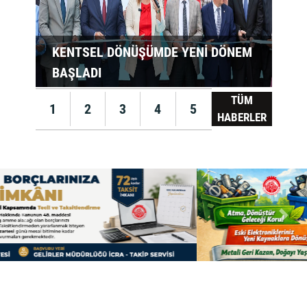
KENTSEL DÖNÜŞÜMDE YENİ DÖNEM
BAŞLADI
TÜM
1
2
3
4
5
HABERLER
Previous
Next