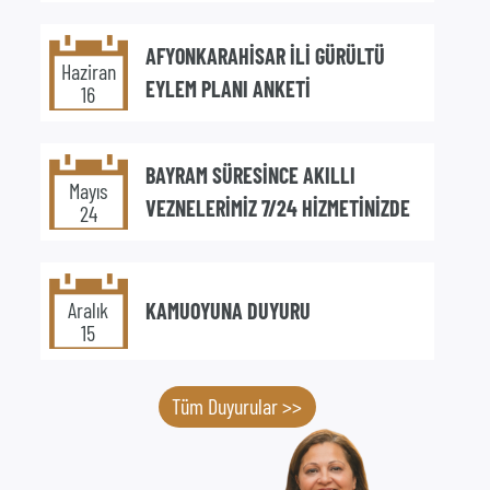
AFYONKARAHİSAR İLİ GÜRÜLTÜ
Haziran
EYLEM PLANI ANKETİ
16
BAYRAM SÜRESİNCE AKILLI
Mayıs
VEZNELERİMİZ 7/24 HİZMETİNİZDE
24
Aralık
KAMUOYUNA DUYURU
15
Tüm Duyurular >>