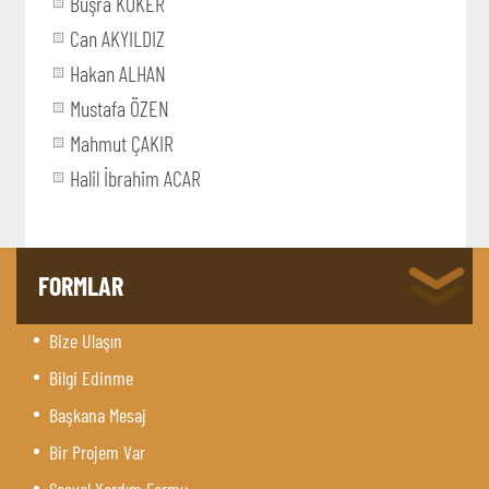
Büşra KÖKER
Can AKYILDIZ
Hakan ALHAN
Mustafa ÖZEN
Mahmut ÇAKIR
Halil İbrahim ACAR
FORMLAR
Bize Ulaşın
Bilgi Edinme
Başkana Mesaj
Bir Projem Var
Sosyal Yardım Formu