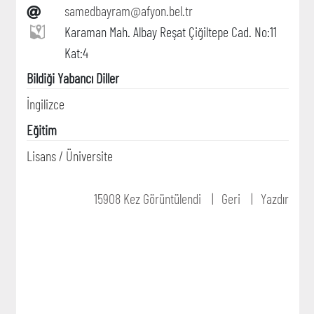
samedbayram@afyon.bel.tr
Karaman Mah. Albay Reşat Çiğiltepe Cad. No:11
Kat:4
Bildiği Yabancı Diller
İngilizce
Eğitim
Lisans / Üniversite
15908 Kez Görüntülendi
Geri
Yazdır