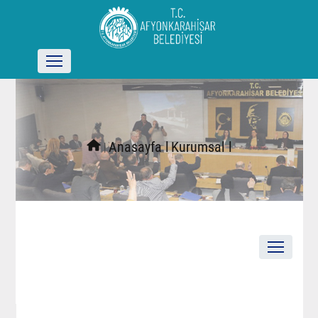
l
Anasayfa l
Kurumsal l