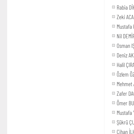
Rabia D
Zeki AC
Mustafa 
Nil DEM
Osman I
Deniz A
Halil ÇIR
Özlem Ö
Mehmet A
Zafer D
Ömer B
Mustafa
Şükrü Ç
Cihan İL