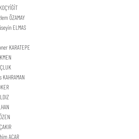
KOÇYİĞİT
zlem ÖZAMAY
üseyin ELMAS
oner KARATEPE
RKMEN
OÇLUK
es KAHRAMAN
ÖKER
LDIZ
LHAN
 ÖZEN
ÇAKIR
rahim ACAR