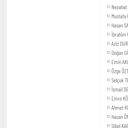
Nezahat
Mustafa
Hasan S
İbrahim
Aziz DU
Doğan 
Emin AK
Özge ÖZ
Selçuk 
İsmail 
Emre KÖ
Ahmet K
Hasan Ö
Sibel K