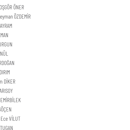
HOŞGÖR ÖNER
üleyman ÖZDEMİR
BAYRAM
LMAN
VURGUN
ÖNÜL
RDOĞAN
DIRIM
m DİKER
ARISOY
DEMİRBİLEK
GÖÇEN
 Ece VİLUT
h TUGAN