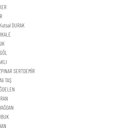
İKER
AR
Kutsal DURAK
İRKALE
ŞIK
KGÖL
AKLI
ZPINAR SERTDEMİR
li TAŞ
AĞDELEN
URAN
 YAĞDAN
UBUK
HAN