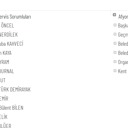
rvis Sorumluları
Afyon
n ÖNCEL
Başka
NERDİLEK
Geçm
uba KAHVECİ
Bele
n KAYA
Beled
AYRAM
Orga
 JURNAL
Kent
LUT
TÜRK DEMİRAYAK
EMİR
Bülent BİLEN
ELİK
NLÜER