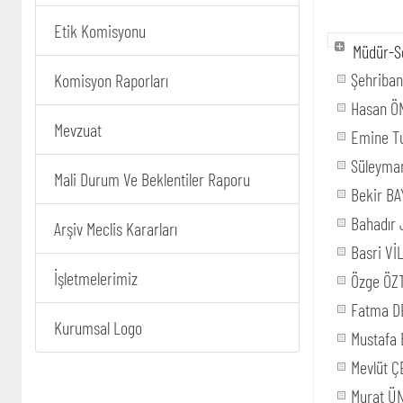
Etik Komisyonu
Müdür-Se
Şehriba
Komisyon Raporları
Hasan Ö
Mevzuat
Emine T
Süleyma
Mali Durum Ve Beklentiler Raporu
Bekir B
Bahadır
Arşiv Meclis Kararları
Basri Vİ
İşletmelerimiz
Özge ÖZ
Fatma D
Kurumsal Logo
Mustafa 
Mevlüt Ç
Murat Ü