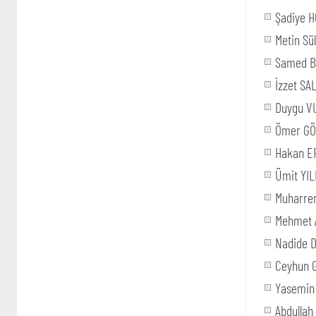
Şadiye 
Metin S
Samed 
İzzet SA
Duygu 
Ömer G
Hakan E
Ümit YIL
Muharre
Mehmet 
Nadide 
Ceyhun 
Yasemin
Abdulla