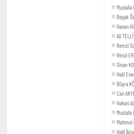
Mustafa 
Başak Ö
Hasan H
Ali TELLİ
Remzi S
Resul E
Sinan K
Halil En
Büşra K
Can AKYI
Hakan A
Mustafa
Mahmut 
Halil İb