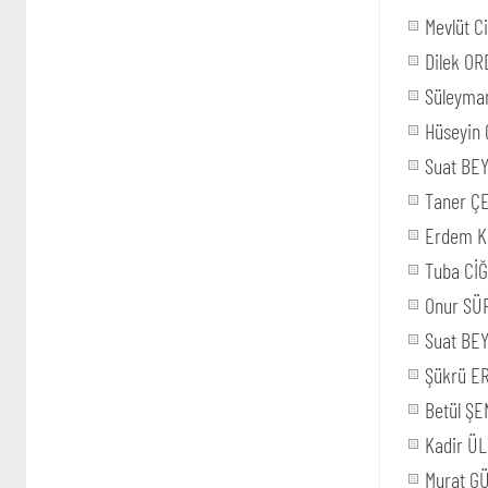
Mevlüt C
Dilek O
Süleyma
Hüseyin 
Suat BE
Taner Ç
Erdem 
Tuba Cİ
Onur SÜ
Suat BE
Şükrü E
Betül ŞE
Kadir Ü
Murat G