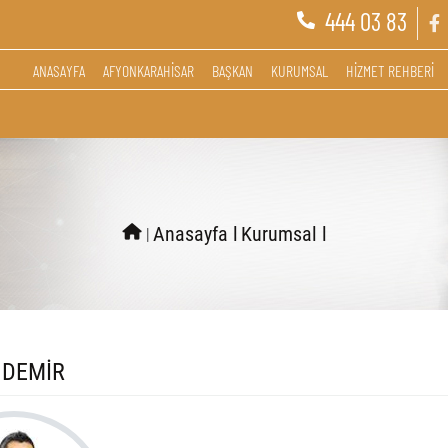
444 03 83
ANASAYFA
AFYONKARAHİSAR
BAŞKAN
KURUMSAL
HİZMET REHBERİ
l
Anasayfa l
Kurumsal l
 DEMİR