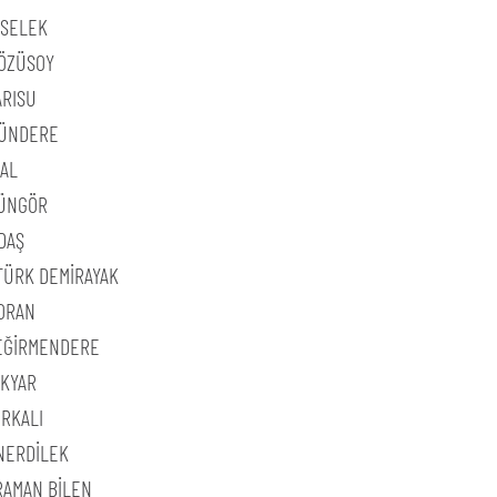
 SELEK
 ÖZÜSOY
ARISU
 ÜNDERE
RAL
GÜNGÖR
DAŞ
TÜRK DEMİRAYAK
TORAN
DEĞİRMENDERE
KYAR
IRKALI
NERDİLEK
ARAMAN BİLEN