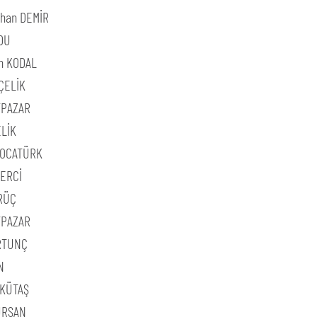
ihan DEMİR
RDU
n KODAL
ÇELİK
YPAZAR
ELİK
KOCATÜRK
ĞERCİ
RÜÇ
YPAZAR
RTUNÇ
N
LKÜTAŞ
ÜRSAN