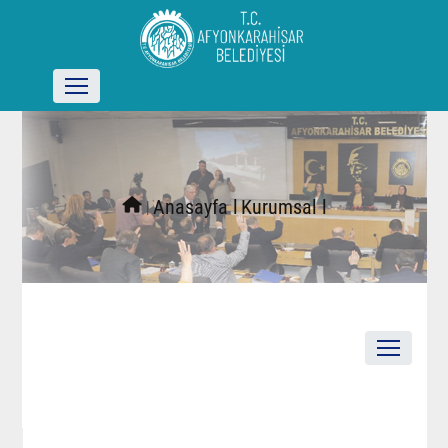
l
Anasayfa l
Kurumsal l