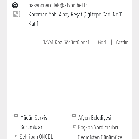
hasanonerdilek@afyon.bel.tr
Karaman Mah. Albay Reşat Çiğiltepe Cad. No:11
Kat:1
13741 Kez Görüntülendi
Geri
Yazdır
Müdür-Servis
Afyon Belediyesi
Sorumluları
Başkan Yardımcıları
Şehriban ÖNCEL
Geçmişten Günümüze