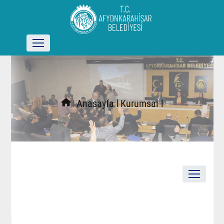
l
Anasayfa l
Kurumsal l