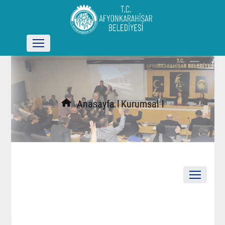
l
Anasayfa l
Kurumsal l