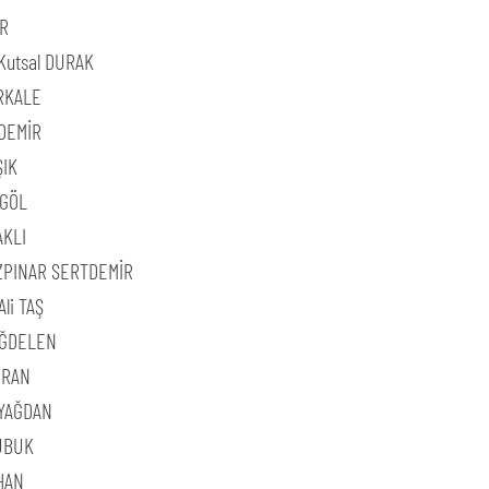
AR
Kutsal DURAK
İRKALE
 DEMİR
ŞIK
KGÖL
AKLI
ZPINAR SERTDEMİR
li TAŞ
AĞDELEN
URAN
 YAĞDAN
UBUK
HAN