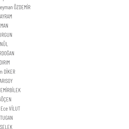
üleyman ÖZDEMİR
BAYRAM
LMAN
VURGUN
ÖNÜL
RDOĞAN
DIRIM
m DİKER
ARISOY
DEMİRBİLEK
GÖÇEN
 Ece VİLUT
h TUGAN
 SELEK