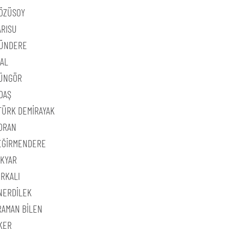
 ÖZÜSOY
ARISU
 ÜNDERE
RAL
GÜNGÖR
DAŞ
TÜRK DEMİRAYAK
TORAN
DEĞİRMENDERE
KYAR
IRKALI
NERDİLEK
ARAMAN BİLEN
İKER