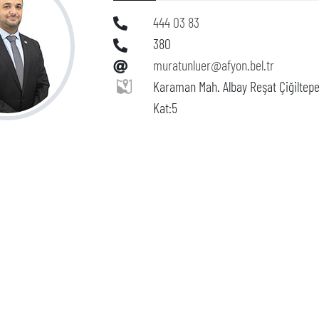
444 03 83
380
muratunluer@afyon.bel.tr
Karaman Mah. Albay Reşat Çiğiltepe
Kat:5