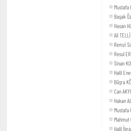
Mustafa 
Başak Ö
Hasan H
Ali TELLİ
Remzi S
Resul E
Sinan K
Halil En
Büşra K
Can AKYI
Hakan A
Mustafa
Mahmut 
Halil İb