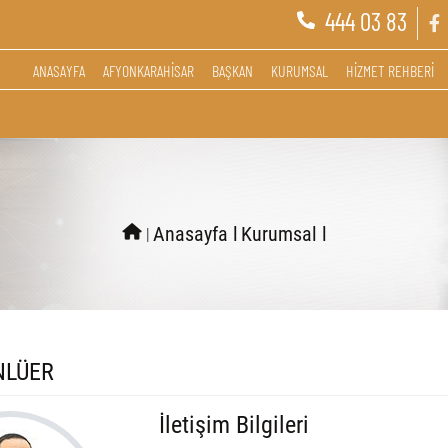
444 03 83
ANASAYFA
AFYONKARAHİSAR
BAŞKAN
KURUMSAL
HİZMET REHBERİ
l
Anasayfa l
Kurumsal l
NLÜER
İletişim Bilgileri