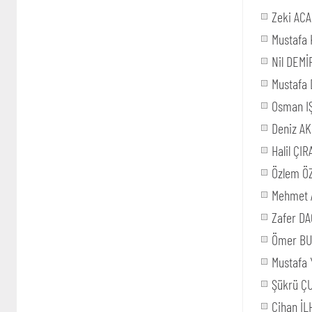
Zeki AC
Mustafa 
Nil DEM
Mustafa
Osman I
Deniz A
Halil ÇIR
Özlem Ö
Mehmet A
Zafer D
Ömer B
Mustafa
Şükrü Ç
Cihan İL