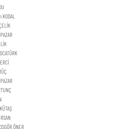
RDU
n KODAL
ÇELİK
YPAZAR
ELİK
KOCATÜRK
ĞERCİ
RÜÇ
YPAZAR
RTUNÇ
N
LKÜTAŞ
ÜRSAN
HOŞGÖR ÖNER