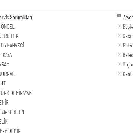
rvis Sorumluları
Afyon
n ÖNCEL
Başka
NERDİLEK
Geçm
uba KAHVECİ
Bele
n KAYA
Beled
AYRAM
Orga
 JURNAL
Kent
LUT
TÜRK DEMİRAYAK
EMİR
Bülent BİLEN
ELİK
ihan DEMİR