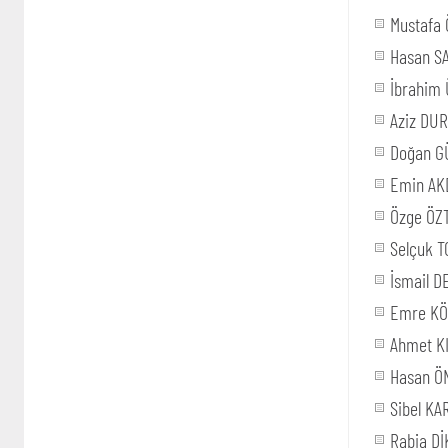
Mustafa
Hasan S
İbrahim
Aziz DU
Doğan 
Emin AK
Özge ÖZ
Selçuk 
İsmail 
Emre KÖ
Ahmet K
Hasan Ö
Sibel K
Rabia D