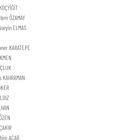
KOÇYİĞİT
zlem ÖZAMAY
üseyin ELMAS
oner KARATEPE
RKMEN
OÇLUK
es KAHRAMAN
ÖKER
LDIZ
LHAN
 ÖZEN
ÇAKIR
rahim ACAR