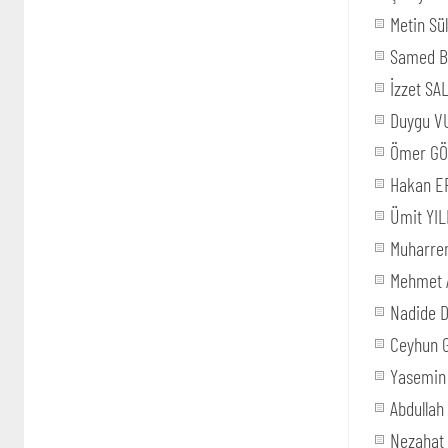
Metin S
Samed 
İzzet SA
Duygu 
Ömer G
Hakan E
Ümit YIL
Muharre
Mehmet 
Nadide 
Ceyhun 
Yasemin
Abdulla
Nezahat