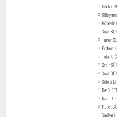
Dilek O
Süleyma
Hüseyin 
Suat BE
Taner Ç
Erdem 
Tuba Cİ
Onur SÜ
Suat BE
Şükrü E
Betül ŞE
Kadir Ü
Murat G
Şadiye 