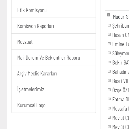
Etik Komisyonu
Müdür-Se
Şehriba
Komisyon Raporları
Hasan Ö
Mevzuat
Emine T
Süleyma
Mali Durum Ve Beklentiler Raporu
Bekir B
Bahadır
Arşiv Meclis Kararları
Basri Vİ
İşletmelerimiz
Özge ÖZ
Fatma D
Kurumsal Logo
Mustafa 
Mevlüt Ç
Mevlüt C