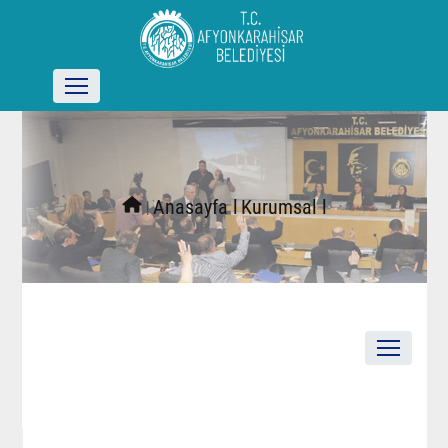
l
Anasayfa l
Kurumsal l