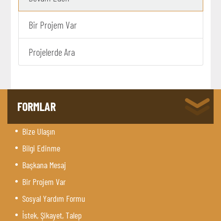
Bir Projem Var
Projelerde Ara
FORMLAR
Bize Ulaşın
Bilgi Edinme
Başkana Mesaj
Bir Projem Var
Sosyal Yardım Formu
İstek, Şikayet, Talep