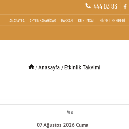
444 03 83
ANASAYFA
AFYONKARAHİSAR
BAŞKAN
KURUMSAL
HİZMET REHBERİ
/
Anasayfa /
Etkinlik Takvimi
Ara
07 Ağustos 2026 Cuma