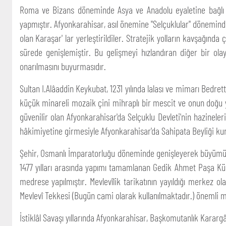
Roma ve Bizans döneminde Asya ve Anadolu eyaletine bağlı bir 
yapmıştır. Afyonkarahisar, asıl önemine "Selçuklular" döneminde 
olan Karaşar' lar yerleştirildiler. Stratejik yolların kavşağında
sürede genişlemiştir. Bu gelişmeyi hızlandıran diğer bir olay
onarılmasını buyurmasıdır.
Sultan I.Alâaddin Keykubat, 1231 yılında lalası ve mimarı Bedre
küçük minareli mozaik çini mihraplı bir mescit ve onun doğu ya
güvenilir olan Afyonkarahisar'da Selçuklu Devleti'nin hazinele
hâkimiyetine girmesiyle Afyonkarahisar'da Sahipata Beyliği kur
Şehir, Osmanlı İmparatorluğu döneminde genişleyerek büyümüş
1477 yılları arasında yapımı tamamlanan Gedik Ahmet Paşa Kül
medrese yapılmıştır. Mevlevîlik tarikatının yayıldığı merkez 
Mevlevî Tekkesi (Bugün cami olarak kullanılmaktadır.) önemli m
İstiklâl Savaşı yıllarında Afyonkarahisar, Başkomutanlık Kararg