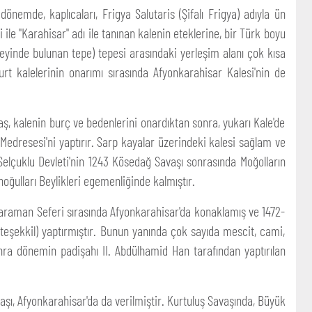
nemde, kaplıcaları, Frigya Salutaris (Şifalı Frigya) adıyla ün
ile "Karahisar" adı ile tanınan kalenin eteklerine, bir Türk boyu
 güneyinde bulunan tepe) tepesi arasındaki yerleşim alanı çok kısa
urt kalelerinin onarımı sırasında Afyonkarahisar Kalesi'nin de
aş, kalenin burç ve bedenlerini onardıktan sonra, yukarı Kale'de
Medresesi'ni yaptırır. Sarp kayalar üzerindeki kalesi sağlam ve
 Selçuklu Devleti'nin 1243 Kösedağ Savaşı sonrasında Moğolların
ğulları Beylikleri egemenliğinde kalmıştır.
raman Seferi sırasında Afyonkarahisar'da konaklamış ve 1472-
eşekkil) yaptırmıştır. Bunun yanında çok sayıda mescit, cami,
onra dönemin padişahı II. Abdülhamid Han tarafından yaptırılan
aşı, Afyonkarahisar'da da verilmiştir. Kurtuluş Savaşında, Büyük