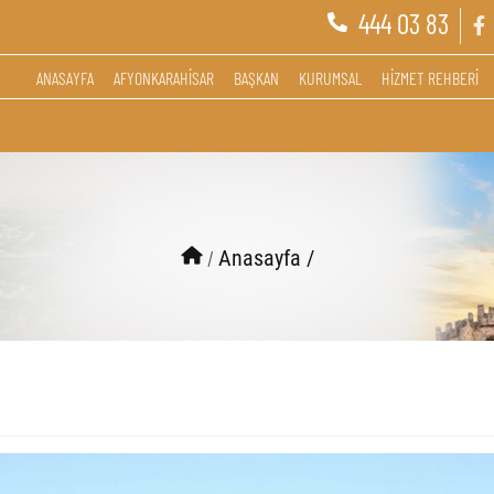
444 03 83
ANASAYFA
AFYONKARAHİSAR
BAŞKAN
KURUMSAL
HİZMET REHBERİ
/
Anasayfa /