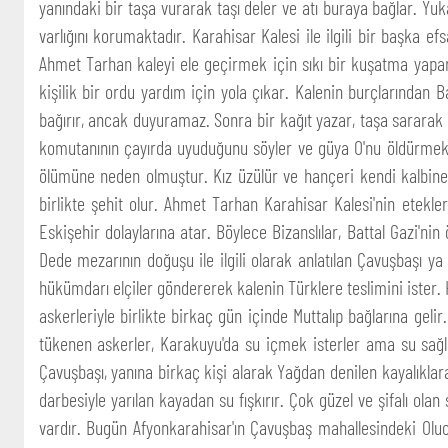
yanındaki bir taşa vurarak taşı deler ve atı buraya bağlar. Yuk
varlığını korumaktadır. Karahisar Kalesi ile ilgili bir başka ef
Ahmet Tarhan kaleyi ele geçirmek için sıkı bir kuşatma yapar,
kişilik bir ordu yardım için yola çıkar. Kalenin burçlarından 
bağırır, ancak duyuramaz. Sonra bir kağıt yazar, taşa sararak üz
komutanının çayırda uyuduğunu söyler ve güya O'nu öldürmek içi
ölümüne neden olmuştur. Kız üzülür ve hançeri kendi kalbine 
birlikte şehit olur. Ahmet Tarhan Karahisar Kalesi'nin etekler
Eskişehir dolaylarına atar. Böylece Bizanslılar, Battal Gazi
Dede mezarının doğuşu ile ilgili olarak anlatılan Çavuşbaşı 
hükümdarı elçiler göndererek kalenin Türklere teslimini ister.
askerleriyle birlikte birkaç gün içinde Muttalıp bağlarına ge
tükenen askerler, Karakuyu'da su içmek isterler ama su sağl
Çavuşbaşı, yanına birkaç kişi alarak Yağdan denilen kayalıklara
darbesiyle yarılan kayadan su fışkırır. Çok güzel ve şifalı ola
vardır. Bugün Afyonkarahisar'ın Çavuşbaş mahallesindeki Olu