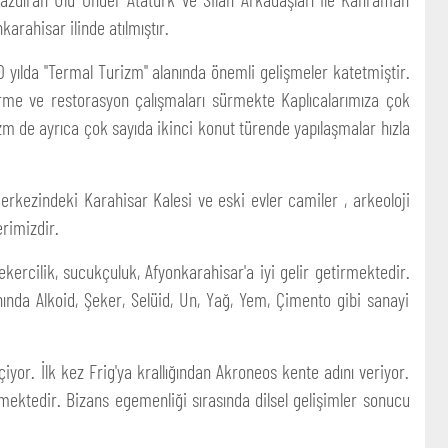
rahisar ilinde atılmıştır.
0 yılda "Termal Turizm" alanında önemli gelişmeler katetmiştir.
eştirme ve restorasyon çalışmaları sürmekte Kaplıcalarımıza çok
zm de ayrıca çok sayıda ikinci konut türende yapılaşmalar hızla
merkezindeki Karahisar Kalesi ve eski evler camiler , arkeoloji
erimizdir.
ekercilik, sucukçuluk, Afyonkarahisar'a iyi gelir getirmektedir.
nında Alkoid, Şeker, Selüid, Un, Yağ, Yem, Çimento gibi sanayi
iyor. İlk kez Frig'ya krallığından Akroneos kente adını veriyor.
ektedir. Bizans egemenliği sırasında dilsel gelişimler sonucu