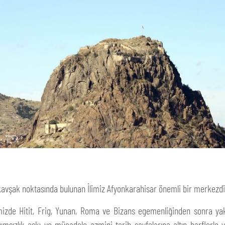
i kavşak noktasında bulunan İlimiz Afyonkarahisar önemli bir merkezdi
imizde Hitit, Frig, Yunan, Roma ve Bizans egemenliğinden sonra yak
ağımsızlık aşkı ve mücadele azmini tarih sayfalarına altın harflerl