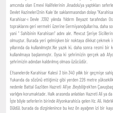
amcında olan Emevi Halifelerinin ,Anadolu'ya yaptıkları seferl
Devlet Hazineleri2nin Kale 'de saklanmasından dolayı "Karahisar
Karahisar-ı Devle ,1392 yılında Yıldırm Beyazıt tarafından O
topraklarını geri vermelri üzerine Germiyanoğulları'na, daha son
yani " Sahibinin Karahisarı" adını alır. Mevcut Şeriye Sicille
olmuştur. Burada yeri gelmişken bir noktaya dikkat çekmek ist
yıllarında da kullanılmıştır.Ne yazık ki, daha sonra resmi bi
kullanılmaya başlanmıştır. Oysa ki şehrimizin gerçek adı Afyo
şehrimizin adından kaldırılmış olması üzücüdür.
Efsanelerde Karahisar Kalesi 3 bin 340 yıllık bir geçmişe sahi
Yukarıda da sözünü ettiğimiz gibi yerden 226 metre yükseklikte
nedenle Battal Gazi'den Hazreti Ali'ye ,Beyböğrek'ten Çavuşbaşı
varlığını korumaktadır. Halk arasında anlatılan Hazreti Ali ya d
İşte böyle seferlerin birinde Afyonkarahis'a gelen Hz. Ali, Hıdı
Düldül, burada da dizginlenince bu kez ön ayağının izi bir kaya