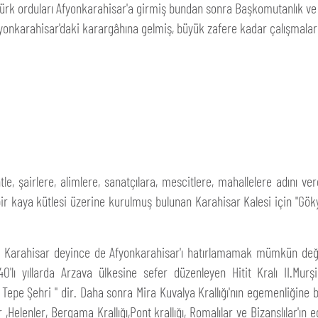
Türk orduları Afyonkarahisar'a girmiş bundan sonra Başkomutanlık ve
fyonkarahisar'daki karargâhına gelmiş, büyük zafere kadar çalışmaları
e, şairlere, alimlere, sanatçılara, mescitlere, mahallelere adını v
r kaya kütlesi üzerine kurulmuş bulunan Karahisar Kalesi için "Göky
i, Karahisar deyince de Afyonkarahisar'ı hatırlamamak mümkün değil
ı yıllarda Arzava ülkesine sefer düzenleyen Hitit Kralı II.Murşil 
Tepe Şehri " dir. Daha sonra Mira Kuvalya Krallığı'nın egemenliğine
ler ,Helenler, Bergama Krallığı,Pont krallığı, Romalılar ve Bizanslılar'