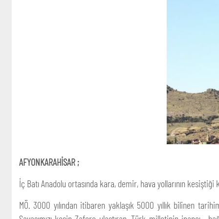
AFYONKARAHİSAR ;
İç Batı Anadolu ortasında kara, demir, hava yollarının kesiştiğ
MÖ. 3000 yılından itibaren yaklaşık 5000 yıllık bilinen tarih
Savaşımızı kesin Zafere ulaştıran, Türk milletinin inancı , b