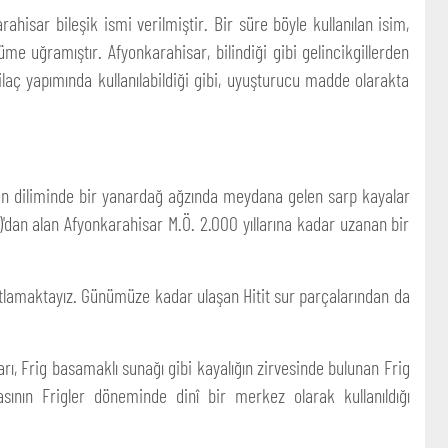
hisar bileşik ismi verilmiştir. Bir süre böyle kullanılan isim,
e uğramıştır. Afyonkarahisar, bilindiği gibi gelincikgillerden
laç yapımında kullanılabildiği gibi, uyuşturucu madde olarakta
an diliminde bir yanardağ ağzında meydana gelen sarp kayalar
'dan alan Afyonkarahisar M.Ö. 2.000 yıllarına kadar uzanan bir
rastlamaktayız. Günümüze kadar ulaşan Hitit sur parçalarından da
arı, Frig basamaklı sunağı gibi kayalığın zirvesinde bulunan Frig
nın Frigler döneminde dinî bir merkez olarak kullanıldığı