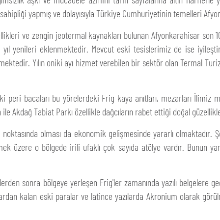
ipliği yapmış ve dolayısıyla Türkiye Cumhuriyetinin temelleri Afyonka
ellikleri ve zengin jeotermal kaynakları bulunan Afyonkarahisar son 1
er yıl yenileri eklenmektedir. Mevcut eski tesislerimiz de ise iyil
ektedir. Yılın oniki ayı hizmet verebilen bir sektör olan Termal Turi
ki peri bacaları bu yörelerdeki Frig kaya anıtları, mezarları İlimiz 
le Akdağ Tabiat Parkı özellikle dağcıların rabet ettiği doğal güzellikl
vşak noktasında olması da ekonomik gelişmesinde yararlı olmaktadır. Ş
ek üzere o bölgede irili ufaklı çok sayıda atölye vardır. Bunun ya
itlerden sonra bölgeye yerleşen Frig'ler zamanında yazılı belgelere geç
rdan kalan eski paralar ve latince yazılarda Akronium olarak görülm