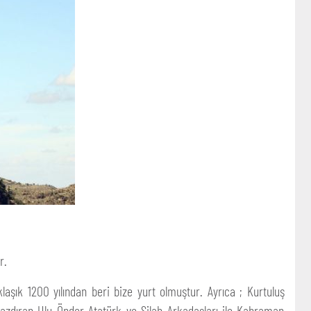
r.
laşık 1200 yılından beri bize yurt olmuştur. Ayrıca ; Kurtuluş
e yazdıran Ulu Önder Atatürk ve Silah Arkadaşları ile Kahraman