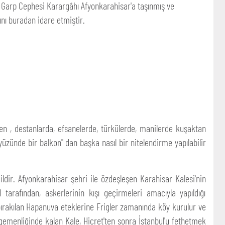
 Garp Cephesi Karargâhı Afyonkarahisar'a taşınmış ve
nı buradan idare etmiştir.
eren , destanlarda, efsanelerde, türkülerde, manilerde kuşaktan
üzünde bir balkon" dan başka nasıl bir nitelendirme yapılabilir
dir. Afyonkarahisar şehri ile özdeşleşen Karahisar Kalesi'nin
tarafından, askerlerinin kışı geçirmeleri amacıyla yapıldığı
 bırakılan Hapanuva eteklerine Frigler zamanında köy kurulur ve
ın egemenliğinde kalan Kale, Hicret'ten sonra İstanbul'u fethetmek