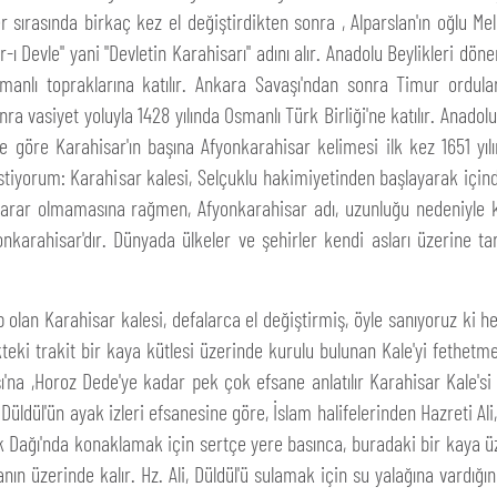
er sırasında birkaç kez el değiştirdikten sonra , Alparslan'ın oğlu M
-ı Devle" yani "Devletin Karahisarı" adını alır. Anadolu Beylikleri d
smanlı topraklarına katılır. Ankara Savaşı'ndan sonra Timur ordula
ra vasiyet yoluyla 1428 yılında Osmanlı Türk Birliği'ne katılır. Anadol
rine göre Karahisar'ın başına Afyonkarahisar kelimesi ilk kez 1651 y
iyorum: Karahisar kalesi, Selçuklu hakimiyetinden başlayarak içind
r karar olmamasına rağmen, Afyonkarahisar adı, uzunluğu nedeniyle kı
nkarahisar'dır. Dünyada ülkeler ve şehirler kendi asları üzerine ta
p olan Karahisar kalesi, defalarca el değiştirmiş, öyle sanıyoruz ki 
ki trakit bir kaya kütlesi üzerinde kurulu bulunan Kale'yi fethetmeni
'na ,Horoz Dede'ye kadar pek çok efsane anlatılır Karahisar Kale'si iç
a Düldül'ün ayak izleri efsanesine göre, İslam halifelerinden Hazreti 
rlık Dağı'nda konaklamak için sertçe yere basınca, buradaki bir kaya üze
nın üzerinde kalır. Hz. Ali, Düldül'ü sulamak için su yalağına vardığ