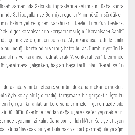
elikşah zamanında Selçuklu topraklarına katılmıştır. Daha sonra
öneminde Sahipoğulları ve Germiyanoğulları'^nın hüküm sürdükleri
rının hakimiyetine giren Karahisar-ı Devle, Timur'un beylere,
u'daki diğer karahisarlarla karışamamsı için " Karahisar-ı Sahib"
ılında gelmiş ve o günden bu yana Afyonkarahisar adı ile anılır
e bulunduğu kente adını vermiş hatta bu ad, Cumhuriyet 'in ilk
saltılmış ve karahisar adı atılarak "Afyonkarahisar" biçiminde
rih yaratmaya çalışırken, baştan başa tarih olan "Karahisar"ın
her defasında yeni bir efsane, yeni bir destana mekan olmuştur.
n öyle kolay bir iş olmadığı tartışmasız bir gerçektir. İşte bu
in İlginçtir ki, anlatılan bu efsanelerin izleri, günümüzde bile
Ali, atı Düldül'ün üzerinde dağdan dağa uçarak sefer yapmaktadır.
rinde ayağının izi kalır. Daha sonra Hıdırlık'tan Kale'ye atlayan
ında, atı bağlayacak bir yer bulamaz ve dört parmağı ile yalağın