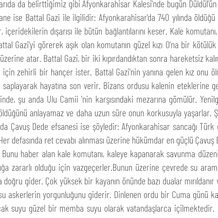
arıda da belirttiğimiz gibi Afyonkarahisar Kalesi'nde bugün Düldül'ün a
sane ise Battal Gazi ile ilgilidir: Afyonkarahisar'da 740 yılında öldüğü
 içeridekilerin dışarısı ile bütün bağlantılarını keser. Kale komuta
Battal Gazi'yi görerek aşık olan komutanın güzel kızı O'na bir kötü
erine atar. Battal Gazi, bir iki kıpırdandıktan sonra hareketsiz kalır
n zehirli bir hançer ister. Battal Gazi'nin yanına gelen kız onu ölm
saplayarak hayatına son verir. Bizans ordusu kalenin eteklerine g
inde, şu anda Ulu Camii 'nin karşısındaki mezarına gömülür. Yenilgi
'nin öldüğünü anlayamaz ve daha uzun süre onun korkusuyla yaşarlar
ya da Çavuş Dede efsanesi ise şöyledir: Afyonkarahisar sancağı Tür
 Her defasında ret cevabı alınması üzerine hükümdar en güçlü Çavuş Ba
lir. Bunu haber alan kale komutanı, kaleye kapanarak savunma düzeni 
ığa zararlı olduğu için vazgeçerler.Bunun üzerine çevrede su arama
 doğru gider. Çok yüksek bir kayanın önünde bazı dualar mırıldanır ve 
n su askerlerin yorgunluğunu giderir. Dinlenen ordu bir Cuma günü kal
cak suyu güzel bir memba suyu olarak vatandaşlarca içilmektedir. 