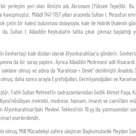
yerleşim yeri olan ilimizin adı, Akronıum (Yüksek Tepe)'dir. Bu dö
kavuşmuştur. Milâdî 1147-1157 yılları arasında Sultan I. Mesud'un emri 
 çok çetin bir kalesi bulunması dolayısıyla, kale ile Hıdırlık (kalenin
 da, Sultan I. Alâaddin Keykubat'ın tahta çıkar çıkmaz başlattığı y
ttin Gevhertaş'ı kale dizdarı olarak Afyonkarahisar'a gönderir. Gevhert
nına da bir saray yaptırır. Ayrıca Alâaddin Medresesi adlı Hisarardı 
ri saklanır olmuş ve adına da "Karahisar-ı Devle" denilmiştir.Anadolu
ulmuş, daha sonra sırayla Eşrefoğulları, Germiyanoğulları ve Karamano
tür. Fatih Sultan Mehmet'in sadrazamlarından Gedik Ahmet Paşa, Ka
liyesi'ni(sübyan mektebi, medrese, hamam, imaret ve camii'den müt
olan Afyonkarahisar'daki Mevlevi Tekkesi'nin 19.yy.'da yanmasından s
imarî eserlerdendir.
âhı olmuş, Millî Mücadeleyi zafere ulaştıran Başkomutanlık Meydan Sav