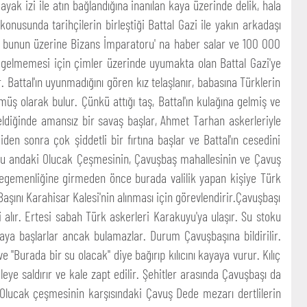
yak izi ile atın bağlandığına inanılan kaya üzerinde delik, hala
 konusunda tarihçilerin birleştiği Battal Gazi ile yakın arkadaşı
nı, bunun üzerine Bizans İmparatoru' na haber salar ve 100 000
lük gelmemesi için çimler üzerinde uyumakta olan Battal Gazi'ye
. Battal'ın uyunmadığını gören kız telaşlanır, babasına Türklerin
üş olarak bulur. Çünkü attığı taş, Battal'ın kulağına gelmiş ve
eldiğinde amansız bir savaş başlar, Ahmet Tarhan askerleriyle
den sonra çok şiddetli bir fırtına başlar ve Battal'ın cesedini
. Şu andaki Olucak Çeşmesinin, Çavuşbaş mahallesinin ve Çavuş
k egemenliğine girmeden önce burada valilik yapan kişiye Türk
şını Karahisar Kalesi'nin alınması için görevlendirir.Çavuşbaşı
alır. Ertesi sabah Türk askerleri Karakuyu'ya ulaşır. Su stoku
ya başlarlar ancak bulamazlar. Durum Çavuşbaşına bildirilir.
"Burada bir su olacak" diye bağırıp kılıcını kayaya vurur. Kılıç
eye saldırır ve kale zapt edilir. Şehitler arasında Çavuşbaşı da
Olucak çeşmesinin karşısındaki Çavuş Dede mezarı dertlilerin