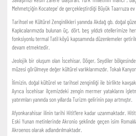
Mehmetçiğin Kocatepe' de gerçekleştirdiği Büyük Taarruza ev sah
Tarihsel ve Kültürel Zenginlikleri yanında Akdağ gb. doğal güz
Kaplıcalarımızda bulunan üç, dört, beş yıldızlı otellerimize h
fonksiyonlu termal Tatil köyü kapsamında düzenlemeler getirilm
devam etmektedir.
Jeolojik bir oluşum olan İscehisar, Döger, Seydiler bölgesinde
müzesi görülmeye değer kültürel varlıklarımızdır. Tokalı Kanyon i
İlimizin, doğal kültürel ve tarihsel zenginliği ile birlikte ka
Ayrıca İscehisar ilçemizdeki zengin mermer yataklarını işletm
yatırımları yanında son yıllarda Turizm gelirinin payı artmıştır.
Afyonkarahisar ilinin tarihi Hitit'lere kadar uzanmaktadır. Hit
Eski Yunan metinlerinde Akronio şeklinde geçen isim Romalıla
Akroenos olarak adlandırılmaktadır.