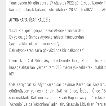
Taarruzdan bir gün sonra 27 Ağustos 1922 günü, saat:17.oo'de 
karargâh olarak kullanılmıştır. Atatürk, 28 Ağustos1922 günü A
AFYONKARAHİSAR KALESİ ;
"Düzlükte, gelip geçse de yol, Afyonkarahisar'dan
Ey yolcu, görünmez Afyonkarahisar, istasyondan
Şayet vaktin olursa tırman Kale'ye
Bak Afyonkarahisar'a gökyüzünde bir balkondan"
Diyor Ozan Arif Nihat Asya dizelerinde. Gerçekten de bir kentl
kuşağa aktarılan, yerden tam 226 metre yükseklikteki trakit bi
ki?
Öyle sanıyoruz ki, Afyonkarahisar deyince Karahisar Kalesi'n
günümüzden yaklaşık 3 bin 340 yıl önce, İsa'dan Önce 1340'l
sanılmaktadır.Kale'nin o zaman ki adı Hapanuva, yani " Yüksek 
"Akronio" ya da "Akroniom" adını alır. Sırasıyla Lidyalılar, Pers