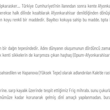
ipkarasker... Türkiye Cumhuriyeti'nin ilanından sonra kente Afyonkara
kse halk dilinde kısaltılarak Afyonkarahisar denildiğinden dönüşüm
 koyu renkli bir maddedir. Bayıltıcı kokuya sahip bu madde, tıpta i
çın bir dağın tepesindedir. Adını dünyanın oluşumunun dördüncü zam
ik kenti sikkelerin de karşımıza çıkan haşhaş (Opıum-Afyonkarahisar)
ndan bahsedilen ve Hapanova (Yüksek Tepe) olarak adlandırılan Kale'de 
erine, sarp kayalık üzerinde tespit ettiğimiz Frig mihrabı, sunu çukurl
ünümüze kadar korunarak gelmiş dinî amaçlı yapılanmadan, burası