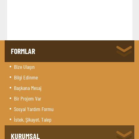
FORMLAR
Bize Ulaşın
Bilgi Edinme
Başkana Mesaj
Bir Projem Var
Sosyal Yardım Formu
İstek, Şikayet, Talep
KURUMSAL