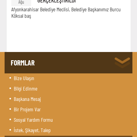
Ağu
Afyonkarahisar Belediye Meclisi, Belediye Başkanımız Burcu
Köksal baş
FORMLAR
Bize Ulaşın
Bilgi Edinme
Başkana Mesaj
Bir Projem Var
Sosyal Yardım Formu
İstek, Şikayet, Talep