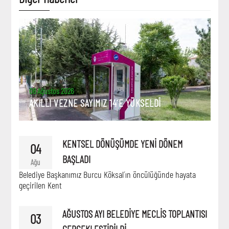
06 Ağustos 2026
AKILLI VEZNE SAYIMIZ 14´E YÜKSELDİ
KENTSEL DÖNÜŞÜMDE YENİ DÖNEM
04
BAŞLADI
Ağu
Belediye Başkanımız Burcu Köksal´ın öncülüğünde hayata
geçirilen Kent
AĞUSTOS AYI BELEDİYE MECLİS TOPLANTISI
03
GERÇEKLEŞTİRİLDİ