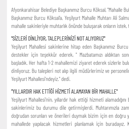
Afyonkarahisar Belediye Başkanımız Burcu Köksal, "Mahalle Bulu
Başkanımız Burcu Köksal’a, Yeşilyurt Mahalle Muhtarı Ali Salm
mahalle sakinleriyle muhtarlık önünde buluşarak onların istek, ta
"SİZLERİ DİNLİYOR, TALEPLERİNİZİ NOT ALIYORUZ"
Yeşilyurt Mahallesi sakinlerine hitap eden Başkanımız Burcu
destekler için teşekkür ederek, " Mazbatamızı aldıktan son
başladık. Her hafta 1-2 mahallemizi ziyaret ederek sizlerle buluşu
dinliyoruz. Bu talepleri not alıp ilgili müdürlerimiz ve persone
Yeşilyurt Mahallesi'ndeyiz." dedi.
"YILLARDIR HAK ETTİĞİ HİZMETİ ALAMAYAN BİR MAHALLE"
Yeşilyurt Mahallesi'nin, yıllardır hak ettiği hizmeti alamadığ
sakinlerimiz bu durumu dile getirmişlerdi. Muhtarımızla za
doğrudan sorunları ve önerileri duymak bizim için en doğru y
mahallede yapılacak hizmetleri planlamak için buradayız. K