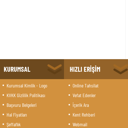
KURUMSAL
HIZLI ERİŞİM
Kurumsal Kimlik - Logo
Online Tahsilat
KVKK Gizlilik Politikası
Vefat Edenler
Başvuru Belgeleri
İçerik Ara
Hal Fiyatları
Kent Rehberi
Şeffaflık
Webmail