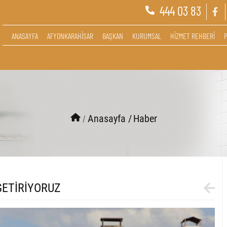
444 03 83
ANASAYFA
AFYONKARAHİSAR
BAŞKAN
KURUMSAL
HİZMET REHBERİ
/
Anasayfa /
Haber
GETİRİYORUZ