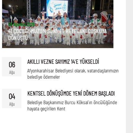
08 Ağustos 2026
41 ÇOCUĞUMUZUN SÜNNET HEYECANI COŞKUYA
DÖNÜŞTÜ
AKILLI VEZNE SAYIMIZ 14´E YÜKSELDİ
06
Afyonkarahisar Belediyesi olarak, vatandaşlarımızın
Ağu
belediye ödemeler
KENTSEL DÖNÜŞÜMDE YENİ DÖNEM BAŞLADI
04
Belediye Başkanımız Burcu Köksal´ın öncülüğünde
Ağu
hayata geçirilen Kent