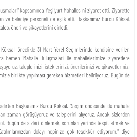
şmaları" kapsamında Yeşilyurt Mahallesi'ni ziyaret etti. Ziyarette
an ve belediye personeli de eşlik etti. Başkanımız Burcu Köksal,
lep, öneri ve şikayetlerini dinledi.
 Köksal, öncelikle 31 Mart Yerel Seçimlerinde kendisine verilen
ra hemen 'Mahalle Buluşmaları' ile mahallelerimize ziyaretlere
yoruz, taleplerinizi, isteklerinizi, önerilerinizi ve şikayetlerinizi
limizle birlikte yapılması gereken hizmetleri belirliyoruz. Bugün de
ını belirten Başkanımız Burcu Köksal, "Seçim öncesinde de mahalle
man zaman görüşüyoruz ve taleplerini alıyoruz. Ancak sizlerden
ol. Bugün de sizleri dinlemek, sorunları yerinde tespit etmek ve
atılımlarınızdan dolayı hepinize çok teşekkür ediyorum." diye