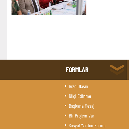
FORMLAR
Bize Ulaşın
Bilgi Edinme
Başkana Mesaj
Bir Projem Var
Sosyal Yardım Formu