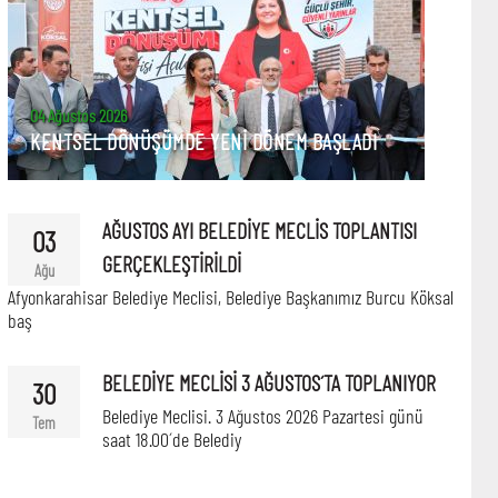
04 Ağustos 2026
KENTSEL DÖNÜŞÜMDE YENİ DÖNEM BAŞLADI
AĞUSTOS AYI BELEDİYE MECLİS TOPLANTISI
03
GERÇEKLEŞTİRİLDİ
Ağu
Afyonkarahisar Belediye Meclisi, Belediye Başkanımız Burcu Köksal
baş
BELEDİYE MECLİSİ 3 AĞUSTOS´TA TOPLANIYOR
30
Belediye Meclisi. 3 Ağustos 2026 Pazartesi günü
Tem
saat 18.00´de Belediy