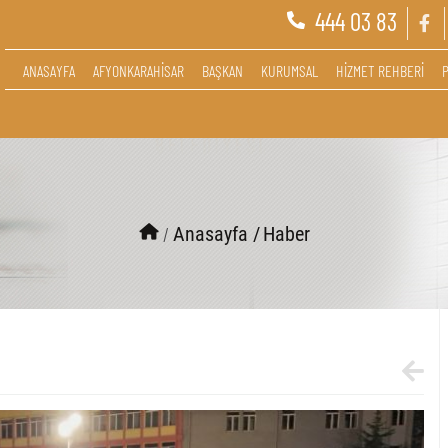
444 03 83
ANASAYFA
AFYONKARAHİSAR
BAŞKAN
KURUMSAL
HİZMET REHBERİ
/
Anasayfa /
Haber