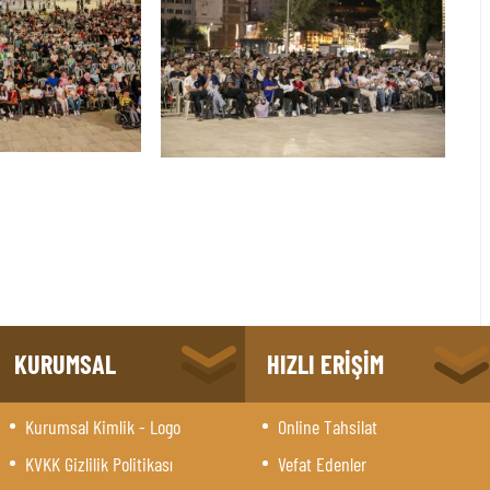
KURUMSAL
HIZLI ERİŞİM
Kurumsal Kimlik - Logo
Online Tahsilat
KVKK Gizlilik Politikası
Vefat Edenler