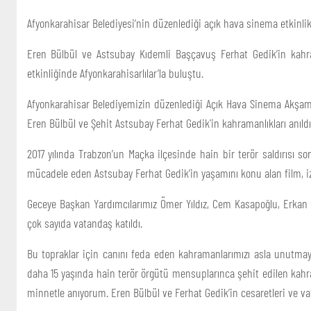
Afyonkarahisar Belediyesi’nin düzenlediği açık hava sinema etkinlikl
Eren Bülbül ve Astsubay Kıdemli Başçavuş Ferhat Gedik’in kahr
etkinliğinde Afyonkarahisarlılar’la buluştu.
Afyonkarahisar Belediyemizin düzenlediği Açık Hava Sinema Akşamları
Eren Bülbül ve Şehit Astsubay Ferhat Gedik'in kahramanlıkları anıldı.
2017 yılında Trabzon’un Maçka ilçesinde hain bir terör saldırıs
mücadele eden Astsubay Ferhat Gedik’in yaşamını konu alan film, iz
Geceye Başkan Yardımcılarımız Ömer Yıldız, Cem Kasapoğlu, Erkan
çok sayıda vatandaş katıldı.
Bu topraklar için canını feda eden kahramanlarımızı asla unutmay
daha 15 yaşında hain terör örgütü mensuplarınca şehit edilen kah
minnetle anıyorum. Eren Bülbül ve Ferhat Gedik’in cesaretleri ve vata