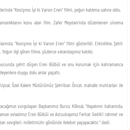
erinde “Kesişme; İyi ki Varsın Eren” filmi, yoğun katılıma sahne oldu.
amanlıklarını konu alan film, Zafer Meydanı’nda düzenlenen sinema
nda, “Kesişme; İyi ki Varsın Eren” filmi gösterildi. Etkinlikte, Şehit
 Yoğun ilgi gören filme, yüzlerce vatandaşımız katıldı.
ı sonucunda şehit düşen Eren Bülbül ve onu korumak için kahramanca
leyenlere duygu dolu anlar yaşattı.
 Uysal, Özel Kalem Müdürümüz Şehriban Öncel, mahalle muhtarları ile
acağımızı vurgulayan Başkanımız Burcu Köksal, “Hayatının baharında,
raman evladımız Eren Bülbül ve Astsubayımız Ferhat Gedik’i rahmet ve
n sevgileri, milletimizin gönlünde ilelebet yaşayacaktır.” dedi.