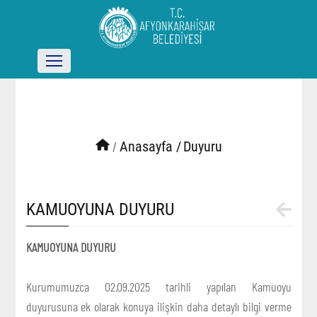
/
Anasayfa /
Duyuru
KAMUOYUNA DUYURU
KAMUOYUNA DUYURU
Kurumumuzca 02.09.2025 tarihli yapılan Kamuoyu
duyurusuna ek olarak konuya ilişkin daha detaylı bilgi verme