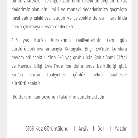
Dinimiz kutsaldır ve hiçbir zümrenin tekelinde değildir. Ortak
değerimiz olan dini, millî ve manevî değerlerimize geçmişte
nasıl sahip çıkıldıysa, bugün ve gelecekte de aynı kararlılıkla
sahip çıkılmaya devam edilecektir.
4-6 yaş Kur’an kurslarının faaliyetlerinin tam gün
sürdürülebilmesi amacıyla Karşıyaka Bilgi Evi’nde kurslara
devam edilecektir. Yine 4-6 yaş grubu için Şehit Sami Çiftçi
ve Kanlıca Bilgi Evleri’nde ise daha önce belirtildiği gibi,
Kur’an kursu faaliyetleri günlük belirli saatlerde
sürdürülecektir.
Bu durum, kamuoyunun takdirine sunulmaktadır.
5166 Kez Görüntülendi
Arşiv
Geri
Yazdır