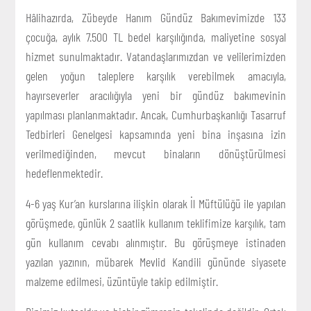
Hâlihazırda, Zübeyde Hanım Gündüz Bakımevimizde 133
çocuğa, aylık 7.500 TL bedel karşılığında, maliyetine sosyal
hizmet sunulmaktadır. Vatandaşlarımızdan ve velilerimizden
gelen yoğun taleplere karşılık verebilmek amacıyla,
hayırseverler aracılığıyla yeni bir gündüz bakımevinin
yapılması planlanmaktadır. Ancak, Cumhurbaşkanlığı Tasarruf
Tedbirleri Genelgesi kapsamında yeni bina inşasına izin
verilmediğinden, mevcut binaların dönüştürülmesi
hedeflenmektedir.
4-6 yaş Kur’an kurslarına ilişkin olarak İl Müftülüğü ile yapılan
görüşmede, günlük 2 saatlik kullanım teklifimize karşılık, tam
gün kullanım cevabı alınmıştır. Bu görüşmeye istinaden
yazılan yazının, mübarek Mevlid Kandili gününde siyasete
malzeme edilmesi, üzüntüyle takip edilmiştir.