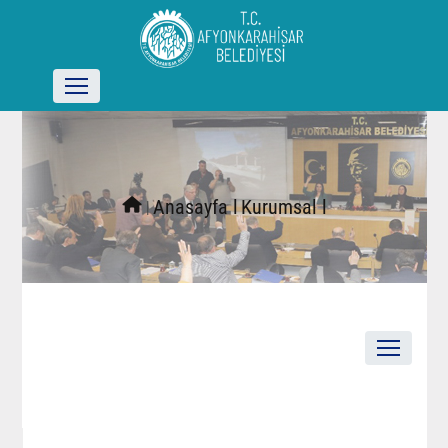
l
Anasayfa l
Kurumsal l