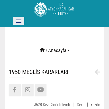
/
Anasayfa /
1950 MECLİS KARARLARI
3526 Kez Görüntülendi
Geri
Yazdır