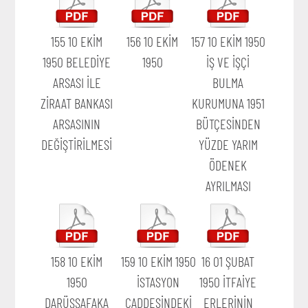
155 10 EKİM
156 10 EKİM
157 10 EKİM 1950
1950 BELEDİYE
1950
İŞ VE İŞÇİ
ARSASI İLE
BULMA
ZİRAAT BANKASI
KURUMUNA 1951
ARSASININ
BÜTÇESİNDEN
DEĞİŞTİRİLMESİ
YÜZDE YARIM
ÖDENEK
AYRILMASI
158 10 EKİM
159 10 EKİM 1950
16 01 ŞUBAT
1950
İSTASYON
1950 İTFAİYE
DARÜŞŞAFAKA
CADDESİNDEKİ
ERLERİNİN