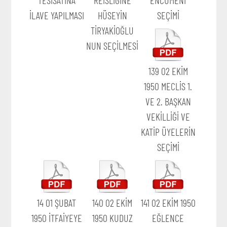
İLAVE YAPILMASI
HÜSEYİN
SEÇİMİ
TİRYAKİOĞLU
NUN SEÇİLMESİ
139 02 EKİM
1950 MECLİS 1.
VE 2. BAŞKAN
VEKİLLİĞİ VE
KATİP ÜYELERİN
SEÇİMİ
14 01 ŞUBAT
140 02 EKİM
141 02 EKİM 1950
1950 İTFAİYEYE
1950 KUDUZ
EĞLENCE