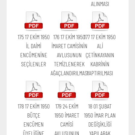
ALINMASI
175 17 EKİM 1950
176 17 EKİM 1950
177 17 EKİM 1950
İL DAİMİ
İMARET CAMİSİNİN
ALİ
ENCÜMENİNE
AVLUSUNUN
ÇETİNKAYANIN
SEÇİLENLER
TEMİZLENEREK
KABRİNİN
AĞAÇLANDIRILMASI
YAPTIRILMASI
178 17 EKİM 1950
179 24 EKİM
18 01 ŞUBAT
BÜTÇE
1950 İMARET
1950 İMAR PLAN
ENCÜMEN
CAMİSİ
DEĞİŞİKLİĞİ
ÜYELİĞİNE
AVLUSUNUN
YAPILARAK