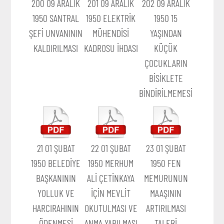
200 09 ARALIK
201 09 ARALIK
202 09 ARALIK
1950 SANTRAL
1950 ELEKTRİK
1950 15
ŞEFİ UNVANININ
MÜHENDİSİ
YAŞINDAN
KALDIRILMASI
KADROSU İHDASI
KÜÇÜK
ÇOCUKLARIN
BİSİKLETE
BİNDİRİLMEMESİ
21 01 ŞUBAT
22 01 ŞUBAT
23 01 ŞUBAT
1950 BELEDİYE
1950 MERHUM
1950 FEN
BAŞKANININ
ALİ ÇETİNKAYA
MEMURUNUN
YOLLUK VE
İÇİN MEVLİT
MAAŞININ
HARCIRAHININ
OKUTULMASI VE
ARTIRILMASI
ÖDENMESİ
ANMA YAPILMASI
TALEBİ