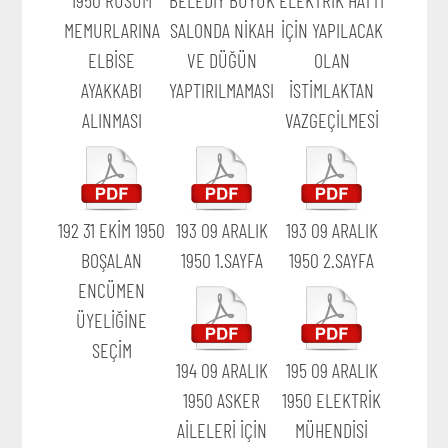
MEMURLARINA
SALONDA NİKAH
İÇİN YAPILACAK
ELBİSE
VE DÜĞÜN
OLAN
AYAKKABI
YAPTIRILMAMASI
İSTİMLAKTAN
ALINMASI
VAZGEÇİLMESİ
192 31 EKİM 1950
193 09 ARALIK
193 09 ARALIK
BOŞALAN
1950 1.SAYFA
1950 2.SAYFA
ENCÜMEN
ÜYELİĞİNE
SEÇİM
194 09 ARALIK
195 09 ARALIK
1950 ASKER
1950 ELEKTRİK
AİLELERİ İÇİN
MÜHENDİSİ