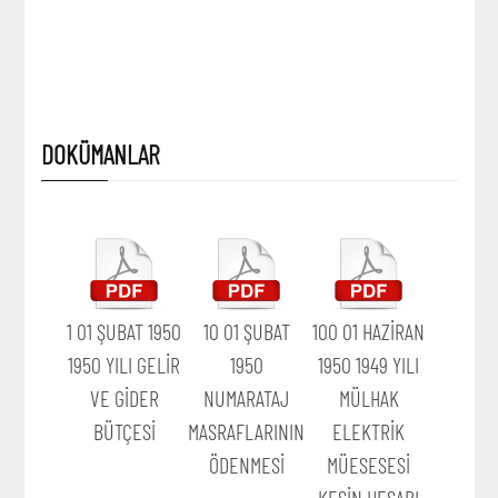
DOKÜMANLAR
1 01 ŞUBAT 1950
10 01 ŞUBAT
100 01 HAZİRAN
1950 YILI GELİR
1950
1950 1949 YILI
VE GİDER
NUMARATAJ
MÜLHAK
BÜTÇESİ
MASRAFLARININ
ELEKTRİK
ÖDENMESİ
MÜESESESİ
KESİN HESABI