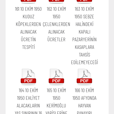
161 10 EKİM 1950
162 10 EKİM
163 10 EKİM
KUDUZ
1950
1950 SEBZE
KÖPEKLERDEN
ÇELENKLERDEN
HALİNDEKİ
ALINACAK
ALINACAK
KAPALI
ÜCRETİN
ÜCRETLER
PAZARYERİNİN
TESPİTİ
KASAPLARA
TAHSİS
EDİLEMEYECEĞİ
164 10 EKİM
165 10 EKİM
166 10 EKİM
1950 EHLİYET
1950
1950 AFYONDA
ALACAKLARIN
KERİMOĞLU
HAYVAN
YAŞ SINIRININ 16
VARİSLERİNE
PANAYIRI