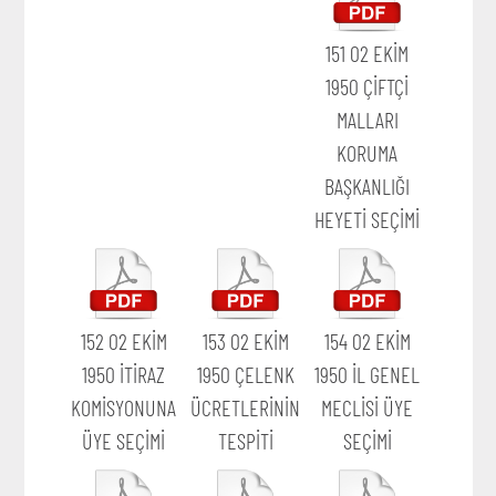
151 02 EKİM
1950 ÇİFTÇİ
MALLARI
KORUMA
BAŞKANLIĞI
HEYETİ SEÇİMİ
152 02 EKİM
153 02 EKİM
154 02 EKİM
1950 İTİRAZ
1950 ÇELENK
1950 İL GENEL
KOMİSYONUNA
ÜCRETLERİNİN
MECLİSİ ÜYE
ÜYE SEÇİMİ
TESPİTİ
SEÇİMİ