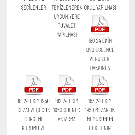
SEÇİLENLER
TEMİZLENEREK
OKUL YAPILMASI
UYGUN YERE
TUVALET
YAPILMASI
180 24 EKİM
1950 EĞLENCE
VERGİLERİ
HAKKINDA
181 24 EKİM 1950
182 24 EKİM
183 24 EKİM
CEZAEVİ-ÇOCUK
1950 ÖDENEK
1950 MEZARLIK
ESİRGEME
AKTARMA
MEMURUNUN
KURUMU VE
ÜCRETİNİN