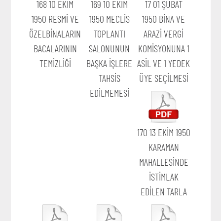
168 10 EKİM
169 10 EKİM
17 01 ŞUBAT
1950 RESMİ VE
1950 MECLİS
1950 BİNA VE
ÖZELBİNALARIN
TOPLANTI
ARAZİ VERGİ
BACALARININ
SALONUNUN
KOMİSYONUNA 1
TEMİZLİĞİ
BAŞKA İŞLERE
ASİL VE 1 YEDEK
TAHSİS
ÜYE SEÇİLMESİ
EDİLMEMESİ
170 13 EKİM 1950
KARAMAN
MAHALLESİNDE
İSTİMLAK
EDİLEN TARLA