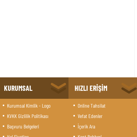
KURUMSAL
HIZLI ERİŞİM
Kurumsal Kimlik - Logo
Online Tahsilat
KVKK Gizlilik Politikası
Vefat Edenler
Başvuru Belgeleri
İçerik Ara
Hal Fiyatları
Kent Rehberi