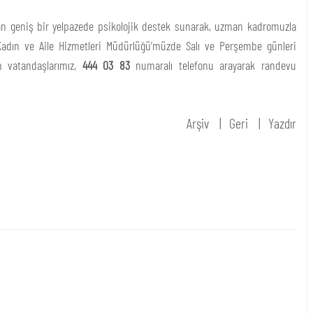
nan geniş bir yelpazede psikolojik destek sunarak, uzman kadromuzla
. Kadın ve Aile Hizmetleri Müdürlüğü’müzde Salı ve Perşembe günleri
 vatandaşlarımız,
444 03 83
numaralı telefonu arayarak randevu
Arşiv
Geri
Yazdır