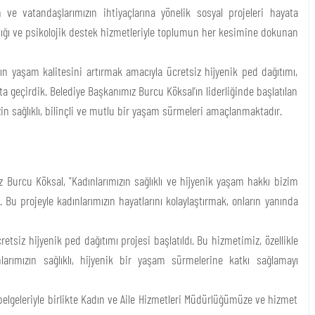
n ve vatandaşlarımızın ihtiyaçlarına yönelik sosyal projeleri hayata
nlığı ve psikolojik destek hizmetleriyle toplumun her kesimine dokunan
zın yaşam kalitesini artırmak amacıyla ücretsiz hijyenik ped dağıtımı,
a geçirdik. Belediye Başkanımız Burcu Köksal’ın liderliğinde başlatılan
izin sağlıklı, bilinçli ve mutlu bir yaşam sürmeleri amaçlanmaktadır.
z Burcu Köksal, "Kadınlarımızın sağlıklı ve hijyenik yaşam hakkı bizim
. Bu projeyle kadınlarımızın hayatlarını kolaylaştırmak, onların yanında
etsiz hijyenik ped dağıtımı projesi başlatıldı. Bu hizmetimiz, özellikle
arımızın sağlıklı, hijyenik bir yaşam sürmelerine katkı sağlamayı
belgeleriyle birlikte Kadın ve Aile Hizmetleri Müdürlüğümüze ve hizmet