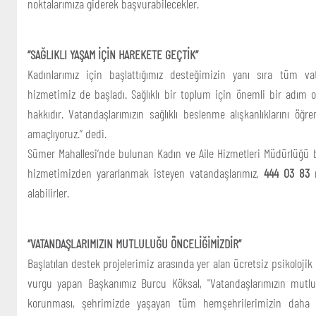
noktalarımıza giderek başvurabilecekler.
“SAĞLIKLI YAŞAM İÇİN HAREKETE GEÇTİK”
Kadınlarımız için başlattığımız desteğimizin yanı sıra tüm vat
hizmetimiz de başladı. Sağlıklı bir toplum için önemli bir adım 
hakkıdır. Vatandaşlarımızın sağlıklı beslenme alışkanlıklarını öğr
amaçlıyoruz.” dedi.
Sümer Mahallesi’nde bulunan Kadın ve Aile Hizmetleri Müdürlüğü 
hizmetimizden yararlanmak isteyen vatandaşlarımız,
444 03 83
n
alabilirler.
“VATANDAŞLARIMIZIN MUTLULUĞU ÖNCELİĞİMİZDİR”
Başlatılan destek projelerimiz arasında yer alan ücretsiz psikoloji
vurgu yapan Başkanımız Burcu Köksal, "Vatandaşlarımızın mutlul
korunması, şehrimizde yaşayan tüm hemşehrilerimizin daha 