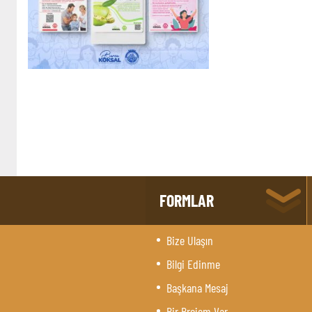
FORMLAR
Bize Ulaşın
Bilgi Edinme
Başkana Mesaj
Bir Projem Var