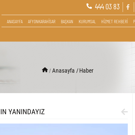
444 03 83
ANASAYFA
AFYONKARAHİSAR
BAŞKAN
KURUMSAL
HİZMET REHBERİ
/
Anasayfa /
Haber
IN YANINDAYIZ