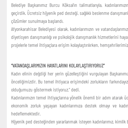
Belediye Başkanımız Burcu Köksal’ın talimatlarıyla, kadınlarımızı
geçirdik. Ücretsiz hijyenik ped desteği, sağlıklı beslenme danışma
çözümler sunulmaya başlandı.
Afyonkarahisar Belediyesi olarak, kadınlarımızın ve vatandaşlarımı
diyetisyen danışmanlığı ve psikolojik danışmanlık hizmetlerini hayat
projelerle temel ihtiyaçlara erişim kolaylaştırılırken, hemşehrilerim
“VATANDAŞLARIMIZIN HAYATLARINI KOLAYLAŞTIRIYORUZ”
Kadın elinin değdiği her yerin güzelleştiğini vurgulayan Başkanımı
önceliğimizdir. Bu temel ihtiyaca erişimdeki zorlukların farkındayız
olduğumuzu göstermek istiyoruz.” dedi.
Kadınlarımızın temel ihtiyaçlarına yönelik önemli bir adım atarak ücr
ekonomik zorluk yaşayan kadınlarımıza destek olmayı ve kadınl
hedeflemektedir.
Hijyenik ped desteğinden yararlanmak isteyen kadınlarımız, kimlik 