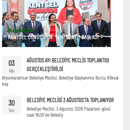
04 Ağustos 2026
KENTSEL DÖNÜŞÜMDE YENİ DÖNEM BAŞLADI
AĞUSTOS AYI BELEDİYE MECLİS TOPLANTISI
03
GERÇEKLEŞTİRİLDİ
Ağu
Afyonkarahisar Belediye Meclisi, Belediye Başkanımız Burcu Köksal
baş
BELEDİYE MECLİSİ 3 AĞUSTOS´TA TOPLANIYOR
30
Belediye Meclisi. 3 Ağustos 2026 Pazartesi günü
Tem
saat 18.00´de Belediy