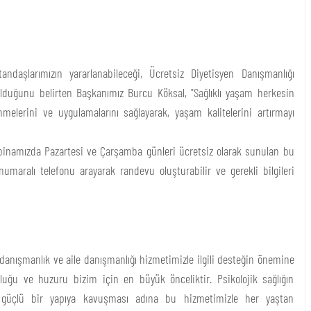
andaşlarımızın yararlanabileceği, Ücretsiz Diyetisyen Danışmanlığı
olduğunu belirten Başkanımız Burcu Köksal, "Sağlıklı yaşam herkesin
enmelerini ve uygulamalarını sağlayarak, yaşam kalitelerini artırmayı
binamızda Pazartesi ve Çarşamba günleri ücretsiz olarak sunulan bu
umaralı telefonu arayarak randevu oluşturabilir ve gerekli bilgileri
k danışmanlık ve aile danışmanlığı hizmetimizle ilgili desteğin önemine
uğu ve huzuru bizim için en büyük önceliktir. Psikolojik sağlığın
güçlü bir yapıya kavuşması adına bu hizmetimizle her yaştan