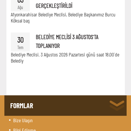
GERÇEKLEŞTİRİLDİ
Ağu
Afyonkarahisar Belediye Meclisi, Belediye Başkanımız Burcu
Köksal baş
BELEDİYE MECLİSİ 3 AĞUSTOS´TA
30
TOPLANIYOR
Tem
Belediye Meclisi. 3 Ağustos 2026 Pazartesi günü saat 18.00´de
Belediy
FORMLAR
Bize Ulaşın
Bilgi Edinme