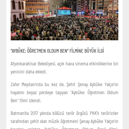
“AYBÜKE: ÖĞRETMEN OLDUM BEN” FİLMİNE BÜYÜK İLGİ
Afyonkarahisar Belediyesi, açık hava sinema etkinliklerine bir
yenisini daha ekledi.
Zafer Meydanı’nda bu kez de, Şehit Şenay Aybüke Yalçın’ın
hayatını beyaz perdeye taşıyan "Aybüke: Öğretmen Oldum
Ben" filmi izlendi.
Batman’da 2017 yılında bölücü terör örgütü PKK’lı teröristler
tarafından şehit olan müzik öğretmeni Şenay Aybüke Yalçın’ın
hayatını anlatan ‘Aybüke; Öğretmen Oldum Ben!’ filmi,