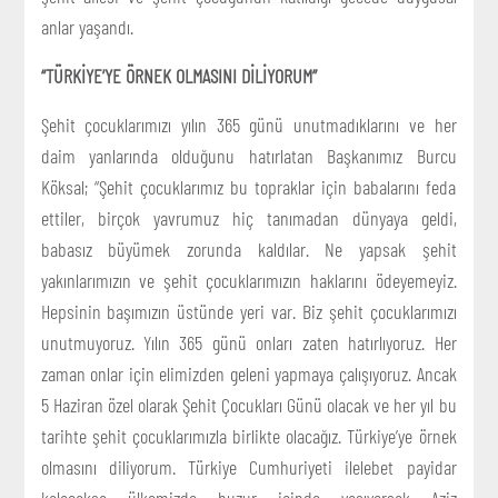
anlar yaşandı.
“TÜRKİYE’YE ÖRNEK OLMASINI DİLİYORUM”
Şehit çocuklarımızı yılın 365 günü unutmadıklarını ve her
daim yanlarında olduğunu hatırlatan Başkanımız Burcu
Köksal; “Şehit çocuklarımız bu topraklar için babalarını feda
ettiler, birçok yavrumuz hiç tanımadan dünyaya geldi,
babasız büyümek zorunda kaldılar. Ne yapsak şehit
yakınlarımızın ve şehit çocuklarımızın haklarını ödeyemeyiz.
Hepsinin başımızın üstünde yeri var. Biz şehit çocuklarımızı
unutmuyoruz. Yılın 365 günü onları zaten hatırlıyoruz. Her
zaman onlar için elimizden geleni yapmaya çalışıyoruz. Ancak
5 Haziran özel olarak Şehit Çocukları Günü olacak ve her yıl bu
tarihte şehit çocuklarımızla birlikte olacağız. Türkiye’ye örnek
olmasını diliyorum. Türkiye Cumhuriyeti ilelebet payidar
kalacaksa ülkemizde huzur içinde yaşıyorsak Aziz