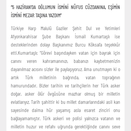
“5 HAZİRAN’DA OĞLUMUN İSMİNİ NÜFUS CÜZDANINA, EŞİMİN
İSMİNİ MEZAR TAŞINA YAZDIM”
Türkiye Harp Malulü Gaziler Şehit Dul ve Yetimleri
Afyonkarahisar Şube Başkanı İsmail Kumartaşlı ise
desteklerinden dolayı Başkanımız Burcu Köksal’a teşekkür
etti.Kumartaşlı; “Görevi başındayken vatan için bayrak için
canını veren kahramanınızı, babanızı kaybetmenizin
dayanılmaz acısını sizler ile paylaşıyoruz. Ama unutmayın ki o
artık Türk milletinin bağrında, vatan toprağının
hamurundadır. Bizler tarihin ve tarihçilerin her Türk asker
doğar, asker ölür övgüsüne mazhar olmuş bir milletin
evlatlarıyız. Tarih şahittir ki bu millet damarlarındaki asil kan
sayesinde daima hür yaşamış asla esaret zinciri onu
bağlayamamıştır. Türk askeri ve polisi yalnızca vatanın ve
milletin huzur ve refahı uğrunda gerektiğinde canını seve