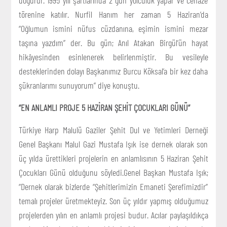
törenine katılır. Nurfil Hanım her zaman 5 Haziran’da
“Oğlumun ismini nüfus cüzdanına, eşimin ismini mezar
taşına yazdım” der. Bu gün; Anıl Atakan Birgül’ün hayat
hikâyesinden esinlenerek belirlenmiştir. Bu vesileyle
desteklerinden dolayı Başkanımız Burcu Köksal’a bir kez daha
şükranlarımı sunuyorum” diye konuştu.
“EN ANLAMLI PROJE 5 HAZİRAN ŞEHİT ÇOCUKLARI GÜNÜ”
Türkiye Harp Malulü Gaziler Şehit Dul ve Yetimleri Derneği
Genel Başkanı Malul Gazi Mustafa Işık ise dernek olarak son
üç yılda ürettikleri projelerin en anlamlısının 5 Haziran Şehit
Çocukları Günü olduğunu söyledi.Genel Başkan Mustafa Işık;
“Dernek olarak bizlerde “Şehitlerimizin Emaneti Şerefimizdir”
temalı projeler üretmekteyiz. Son üç yıldır yapmış olduğumuz
projelerden yılın en anlamlı projesi budur. Acılar paylaşıldıkça