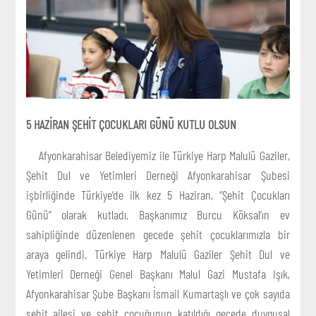
5 HAZİRAN ŞEHİT ÇOCUKLARI GÜNÜ KUTLU OLSUN
Afyonkarahisar Belediyemiz ile Türkiye Harp Malulü Gaziler,
Şehit Dul ve Yetimleri Derneği Afyonkarahisar Şubesi
işbirliğinde Türkiye’de ilk kez 5 Haziran, “Şehit Çocukları
Günü” olarak kutladı. Başkanımız Burcu Köksal’ın ev
sahipliğinde düzenlenen gecede şehit çocuklarımızla bir
araya gelindi. Türkiye Harp Malulü Gaziler Şehit Dul ve
Yetimleri Derneği Genel Başkanı Malul Gazi Mustafa Işık,
Afyonkarahisar Şube Başkanı İsmail Kumartaşlı ve çok sayıda
şehit ailesi ve şehit çocuğunun katıldığı gecede duygusal