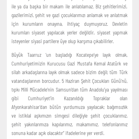
ile ya da başka bir makam ile anlatılamaz. Biz şehitlerimizi,
gazilerimizi, şehit ve gazi çocuklarımızı anlamak ve anlatmak
için kurumların onayına, ihtiyaç duymuyoruz. Devletin
kurumları siyaset yapılacak yerler değildir, siyaset yapmak
isteyenler siyasi partilere üye olup karşıma çıkabilirler.
Büyük Taarruz ’un başladığı Kocatepe’ye layık olmak,
Cumhuriyetimizin Kurucusu Gazi Mustafa Kemal Atatürk ve
silah arkadaşlarına layık olmak sadece bizim değil; tüm Türk
vatandaşlarının borcudur. 5 Haziran Şehit Çocukları Günü’nü,
tıpkı Milli Mücadele’nin Samsun’dan tüm Anadolu’ya yayılması
gibi Cumhuriyet’in Kazanıldığı Topraklar olan
Afyonkarahisar’dan bütün yurdumuza yayılacak; bağımsızlık
ve istiklal aşkımızın simgesi dileğiyle şehit çocuklarımız,
şehit yakınlarımıza kapılarımız, makamımız, telefonlarımız
sonuna kadar açık olacaktır” ifadelerine yer verdi.