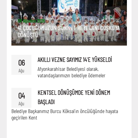
08 Ağustos 2026
41 ÇOCUĞUMUZUN SÜNNET HEYECANI COŞKUYA
DÖNÜŞTÜ
AKILLI VEZNE SAYIMIZ 14´E YÜKSELDİ
06
Afyonkarahisar Belediyesi olarak,
Ağu
vatandaşlarımızın belediye ödemeler
KENTSEL DÖNÜŞÜMDE YENİ DÖNEM
04
BAŞLADI
Ağu
Belediye Başkanımız Burcu Köksal´ın öncülüğünde hayata
geçirilen Kent