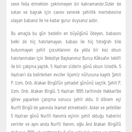
seve feda etmekten çekinmeyen bir kahramandır.Sizler de
vatan ve bayrak için canını vererek şehitlik mertebesine
ulaşan babanız ile ne kadar gurur duysanız azdır.
Bu amaçla bu gün bedelin en büyüğünü ödeyen, babasını
belki de hiç hatırlamayan, babası ile hiç fotoğrafı bile
bulunmayan şehit çocuklarının da yılda bir kez olsun
hatırlanmaları için Belediye Başkanımız Burcu Köksal’ın teklifi
ile bir çalışma yaptık. 5 Haziran sizlerin günü olsun istedik. 5
Haziran’ı da belirlerken evciler ilçemiz nüfusuna kayıtlı Şehit
P. Uzm. Onb. Atakan Birgül’ün şehadet gününü seçtik. Şehit P.
Uzm. Onb. Atakan Birgül, 5 Haziran 1995 tarihinde Hakkari’de
görev yaparken çatışma sonucu şehit oldu. O dönem eşi
Nurfil Birgül de yanında ikamet etmektedir. Asker ve yetkililer
5 Haziran günü Nurfil Hanım’a eşinin şehit olduğu haberini
verirler ve aynı anda Nurfil Hanım, oğlu Anıl Atakan Birgül’ü
doğurur. 1995 yılı şartlarında 2 gün yolculuk yapar ve cenaze